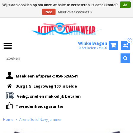
Wij slaan cookies op om onze website te verbeteren. Is dat akkoord?
Ja
Nee
Meer over cookies »
0
Winkelwagen
0 Artikelen / €0,00
Maak een afspraak: 050-5266541
Burg J.G. Legroweg 100 in Eelde
Veilig, snel en makkelijk betalen
Tevredenheidsgarantie
Home
Arena Solid Navy Jammer