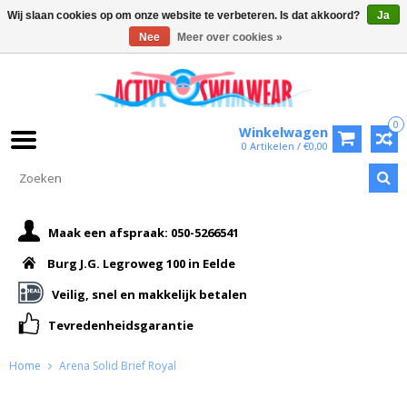
Wij slaan cookies op om onze website te verbeteren. Is dat akkoord?
Ja
Nee
Meer over cookies »
0
Winkelwagen
0 Artikelen / €0,00
Maak een afspraak: 050-5266541
Burg J.G. Legroweg 100 in Eelde
Veilig, snel en makkelijk betalen
Tevredenheidsgarantie
Home
Arena Solid Brief Royal