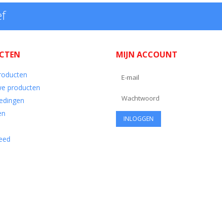
ef
CTEN
MIJN ACCOUNT
producten
e producten
edingen
en
eed