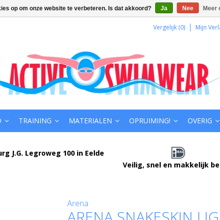
kies op om onze website te verbeteren. Is dat akkoord?
Ja
Nee
Meer 
Vergelijk (0)
Mijn Verl
D
TRAINING
MATERIALEN
OPRUIMING!
OVERIG
urg J.G. Legroweg 100 in Eelde
Veilig, snel en makkelijk b
Arena
ARENA SNAKESKIN LI