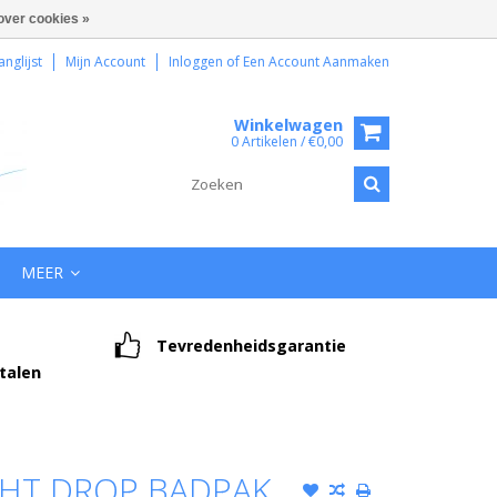
over cookies »
anglijst
Mijn Account
Inloggen
of
Een Account Aanmaken
Winkelwagen
0 Artikelen / €0,00
MEER
Tevredenheidsgarantie
etalen
GHT DROP BADPAK