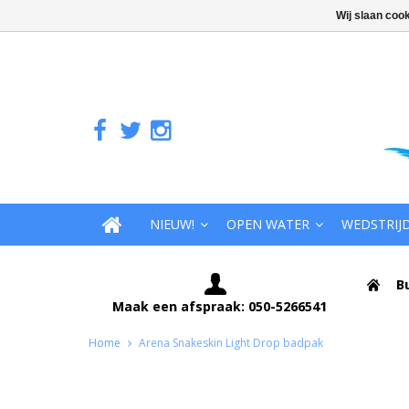
Wij slaan coo
NIEUW!
OPEN WATER
WEDSTRIJ
B
Maak een afspraak: 050-5266541
Home
Arena Snakeskin Light Drop badpak