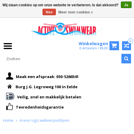
Wij slaan cookies op om onze website te verbeteren. Is dat akkoord?
Ja
Nee
Meer over cookies »
0
Winkelwagen
0 Artikelen / €0,00
Maak een afspraak: 050-5266541
Burg J.G. Legroweg 100 in Eelde
Veilig, snel en makkelijk betalen
Tevredenheidsgarantie
Home
Arena rugcrawlkeerpuntlijnen