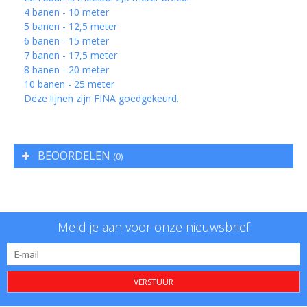
4 banen - 10 meter
5 banen - 12,5 meter
6 banen - 15 meter
7 banen - 17,5 meter
8 banen - 20 meter
10 banen - 25 meter
Deze lijnen zijn FINA goedgekeurd.
BEOORDELEN
(0)
Meld je aan voor onze nieuwsbrief
VERSTUUR