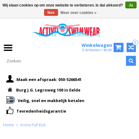
Wij slaan cookies op om onze website te verbeteren. Is dat akkoord?
Ja
Nee
Meer over cookies »
0
Winkelwagen
0 Artikelen / €0,00
Maak een afspraak: 050-5266541
Burg J.G. Legroweg 100 in Eelde
Veilig, snel en makkelijk betalen
Tevredenheidsgarantie
Home
Arena Pull Kick