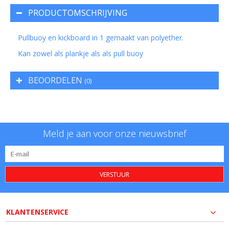
PRODUCTOMSCHRIJVING
Pullbuoy en kickboard in 1 gemaakt van polyether.
Kan zowel als plankje als als pull buoy
BEOORDELEN
(0)
Meld je aan voor onze nieuwsbrief
VERSTUUR
KLANTENSERVICE