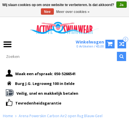
Wij slaan cookies op om onze website te verbeteren. Is dat akkoord?
Ja
Nee
Meer over cookies »
0
Winkelwagen
0 Artikelen / €0,00
Maak een afspraak: 050-5266541
Burg J.G. Legroweg 100 in Eelde
Veilig, snel en makkelijk betalen
Tevredenheidsgarantie
Home
Arena Powerskin Carbon Air2 open Rug Blauw-Geel