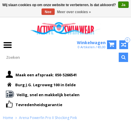
Wij slaan cookies op om onze website te verbeteren. Is dat akkoord?
Ja
Nee
Meer over cookies »
0
Winkelwagen
0 Artikelen / €0,00
Maak een afspraak: 050-5266541
Burg J.G. Legroweg 100 in Eelde
Veilig, snel en makkelijk betalen
Tevredenheidsgarantie
Home
Arena Powerfin Pro II Shocking Pink