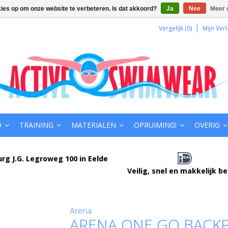
kies op om onze website te verbeteren. Is dat akkoord?
Ja
Nee
Meer 
Vergelijk (0)
Mijn Verl
D
TRAINING
MATERIALEN
OPRUIMING!
OVERIG
urg J.G. Legroweg 100 in Eelde
Veilig, snel en makkelijk b
Arena
ARENA ONE GO BACKPA