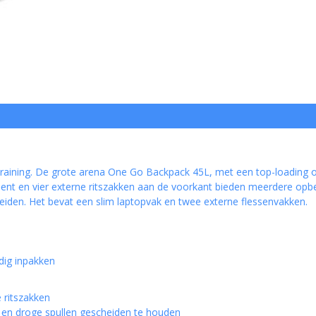
e training. De grote arena One Go Backpack 45L, met een top-loading
ment en vier externe ritszakken aan de voorkant bieden meerdere o
eiden. Het bevat een slim laptopvak en twee externe flessenvakken.
dig inpakken
 ritszakken
en droge spullen gescheiden te houden