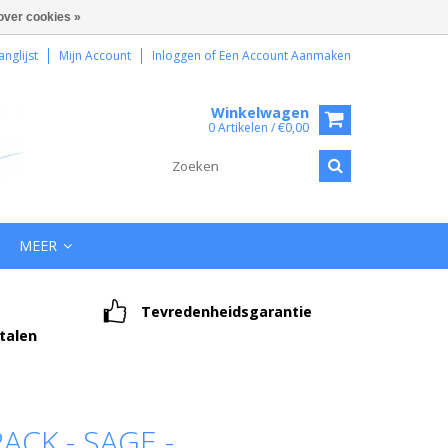
over cookies »
anglijst
Mijn Account
Inloggen
of
Een Account Aanmaken
Winkelwagen
0 Artikelen / €0,00
MEER
Tevredenheidsgarantie
etalen
CK - SAGE -