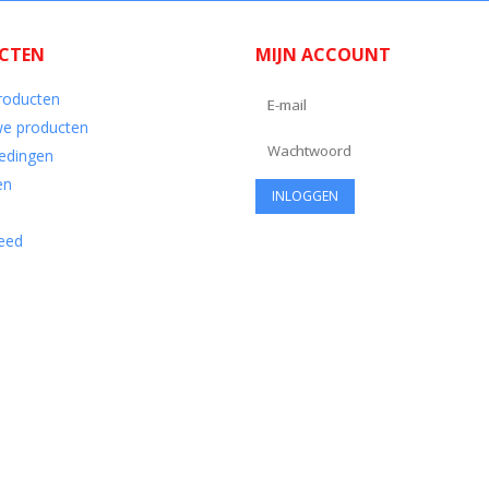
CTEN
MIJN ACCOUNT
producten
e producten
edingen
en
eed