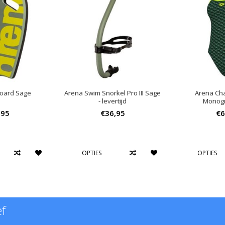
board Sage
Arena Swim Snorkel Pro III Sage
Arena Cha
- levertijd
Monog
,95
€36,95
€6
OPTIES
OPTIES
ef