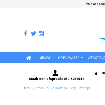
Wij slaan coo
NIEUW!
OPEN WATER
WEDSTRIJ
B
Maak een afspraak: 050-5266541
Home
Arena One Go backpack - Sage - levertijd