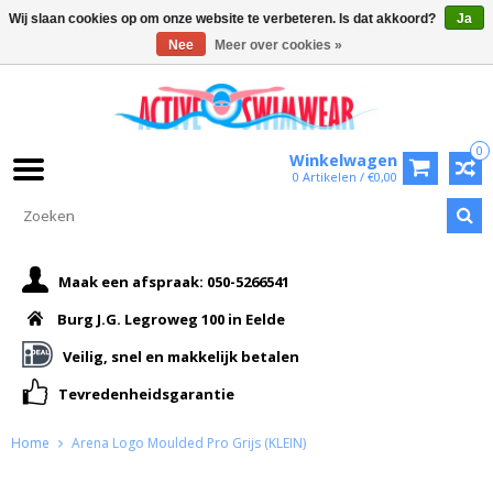
Wij slaan cookies op om onze website te verbeteren. Is dat akkoord?
Ja
Nee
Meer over cookies »
0
Winkelwagen
0 Artikelen / €0,00
Maak een afspraak: 050-5266541
Burg J.G. Legroweg 100 in Eelde
Veilig, snel en makkelijk betalen
Tevredenheidsgarantie
Home
Arena Logo Moulded Pro Grijs (KLEIN)