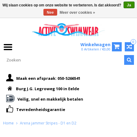
Wij slaan cookies op om onze website te verbeteren. Is dat akkoord?
Ja
Nee
Meer over cookies »
0
Winkelwagen
0 Artikelen / €0,00
Maak een afspraak: 050-5266541
Burg J.G. Legroweg 100 in Eelde
Veilig, snel en makkelijk betalen
Tevredenheidsgarantie
Home
Arena jammer Stripes - D1 en D2