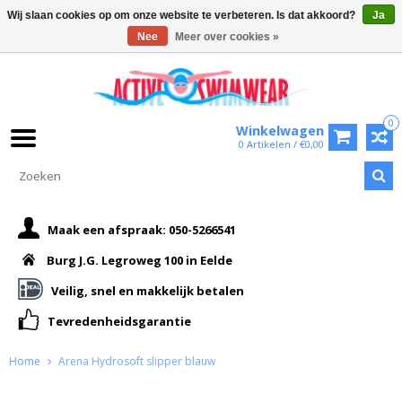
Wij slaan cookies op om onze website te verbeteren. Is dat akkoord?
Ja
Nee
Meer over cookies »
0
Winkelwagen
0 Artikelen / €0,00
Maak een afspraak: 050-5266541
Burg J.G. Legroweg 100 in Eelde
Veilig, snel en makkelijk betalen
Tevredenheidsgarantie
Home
Arena Hydrosoft slipper blauw