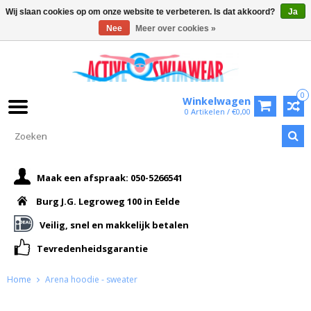
Wij slaan cookies op om onze website te verbeteren. Is dat akkoord?
Ja
Nee
Meer over cookies »
0
Winkelwagen
0 Artikelen / €0,00
Maak een afspraak: 050-5266541
Burg J.G. Legroweg 100 in Eelde
Veilig, snel en makkelijk betalen
Tevredenheidsgarantie
Home
Arena hoodie - sweater