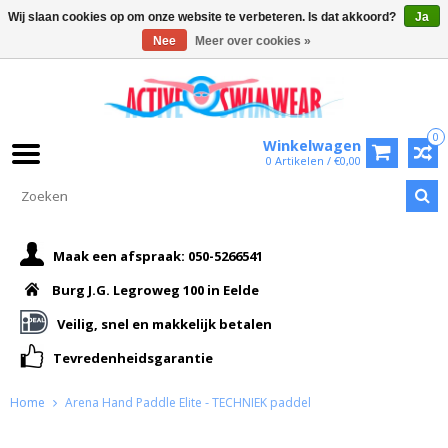
Wij slaan cookies op om onze website te verbeteren. Is dat akkoord?
Ja
Nee
Meer over cookies »
0
Winkelwagen
0 Artikelen / €0,00
Maak een afspraak: 050-5266541
Burg J.G. Legroweg 100 in Eelde
Veilig, snel en makkelijk betalen
Tevredenheidsgarantie
Home
Arena Hand Paddle Elite - TECHNIEK paddel