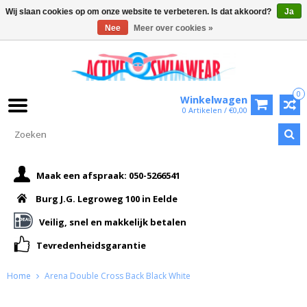
Wij slaan cookies op om onze website te verbeteren. Is dat akkoord?
Ja
Nee
Meer over cookies »
0
Winkelwagen
0 Artikelen / €0,00
Maak een afspraak: 050-5266541
Burg J.G. Legroweg 100 in Eelde
Veilig, snel en makkelijk betalen
Tevredenheidsgarantie
Home
Arena Double Cross Back Black White