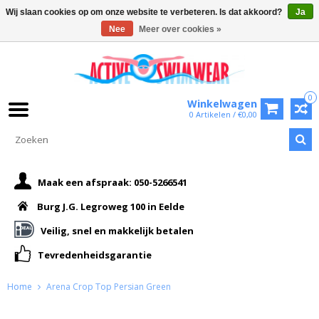
Wij slaan cookies op om onze website te verbeteren. Is dat akkoord?
Ja
Nee
Meer over cookies »
0
Winkelwagen
0 Artikelen / €0,00
Maak een afspraak: 050-5266541
Burg J.G. Legroweg 100 in Eelde
Veilig, snel en makkelijk betalen
Tevredenheidsgarantie
Home
Arena Crop Top Persian Green