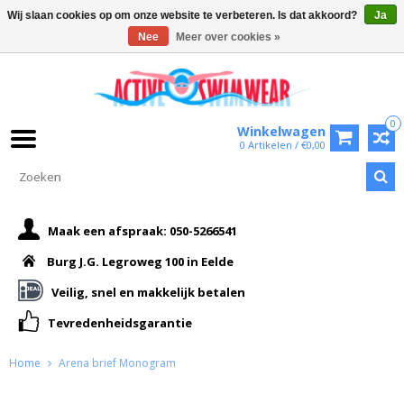
Wij slaan cookies op om onze website te verbeteren. Is dat akkoord?
Ja
Nee
Meer over cookies »
0
Winkelwagen
0 Artikelen / €0,00
Maak een afspraak: 050-5266541
Burg J.G. Legroweg 100 in Eelde
Veilig, snel en makkelijk betalen
Tevredenheidsgarantie
Home
Arena brief Monogram