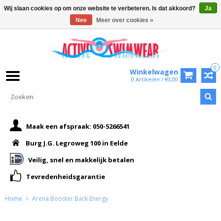
Wij slaan cookies op om onze website te verbeteren. Is dat akkoord?
Ja
Nee
Meer over cookies »
0
Winkelwagen
0 Artikelen / €0,00
Maak een afspraak: 050-5266541
Burg J.G. Legroweg 100 in Eelde
Veilig, snel en makkelijk betalen
Tevredenheidsgarantie
Home
Arena Booster Back Energy