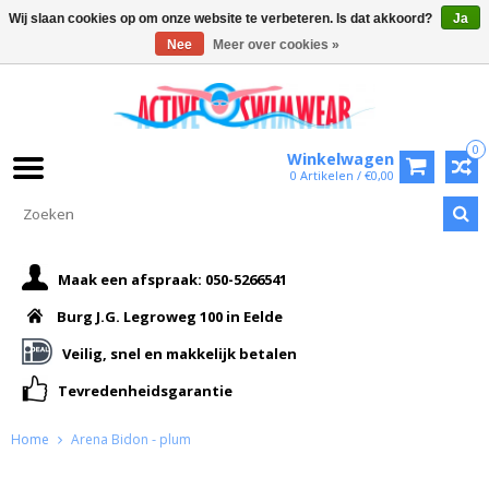
Wij slaan cookies op om onze website te verbeteren. Is dat akkoord?
Ja
Nee
Meer over cookies »
0
Winkelwagen
0 Artikelen / €0,00
Maak een afspraak: 050-5266541
Burg J.G. Legroweg 100 in Eelde
Veilig, snel en makkelijk betalen
Tevredenheidsgarantie
Home
Arena Bidon - plum