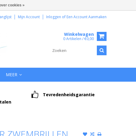
over cookies »
anglijst
Mijn Account
Inloggen
of
Een Account Aanmaken
Winkelwagen
0 Artikelen / €0,00
MEER
Tevredenheidsgarantie
etalen
OR ZWEMBRILLEN