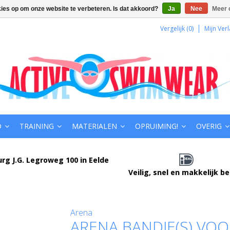
kies op om onze website te verbeteren. Is dat akkoord?
Ja
Nee
Meer 
Vergelijk (0)
Mijn Verl
D
TRAINING
MATERIALEN
OPRUIMING!
OVERIG
urg J.G. Legroweg 100 in Eelde
Veilig, snel en makkelijk b
Arena
ARENA BANDJE(S) VO