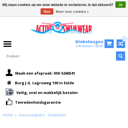
Wij slaan cookies op om onze website te verbeteren. Is dat akkoord?
Ja
Nee
Meer over cookies »
0
Winkelwagen
0 Artikelen / €0,00
Maak een afspraak: 050-5266541
Burg J.G. Legroweg 100 in Eelde
Veilig, snel en makkelijk betalen
Tevredenheidsgarantie
Home
Arena badpak jr - Ondulation