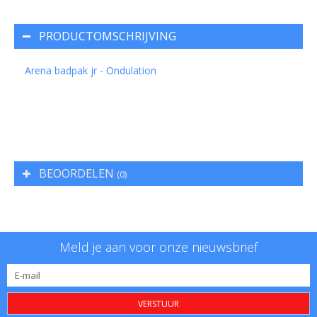
PRODUCTOMSCHRIJVING
Arena badpak jr - Ondulation
BEOORDELEN
(0)
Meld je aan voor onze nieuwsbrief
VERSTUUR