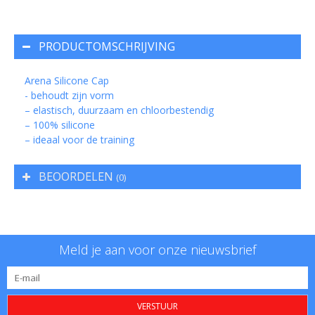
PRODUCTOMSCHRIJVING
Arena Silicone Cap
- behoudt zijn vorm
– elastisch, duurzaam en chloorbestendig
– 100% silicone
– ideaal voor de training
BEOORDELEN
(0)
Meld je aan voor onze nieuwsbrief
VERSTUUR