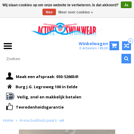
Wij slaan cookies op om onze website te verbeteren. Is dat akkoord?
Ja
Nee
Meer over cookies »
0
Winkelwagen
0 Artikelen / €0,00
Maak een afspraak: 050-5266541
Burg J.G. Legroweg 100 in Eelde
Veilig, snel en makkelijk betalen
Tevredenheidsgarantie
Home
Arena badmuts paars - wit