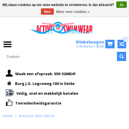
Wij slaan cookies op om onze website te verbeteren. Is dat akkoord?
Ja
Nee
Meer over cookies »
0
Winkelwagen
0 Artikelen / €0,00
Maak een afspraak: 050-5266541
Burg J.G. Legroweg 100 in Eelde
Veilig, snel en makkelijk betalen
Tevredenheidsgarantie
Home
Arena Air Sonic Mirror