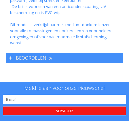
pasvorm, zelfs bij starts en keerpunten.
-De bril is voorzien van een anticondenscoating, UV-
bescherming en is PVC-vrij.
Dit model is verkrijgbaar met medium-donkere lenzen
voor alle toepassingen en donkere lenzen voor heldere
omgevingen of voor wie maximale lichtafscherming
wenst.
BEOORDELEN
(0)
Meld je aan voor onze nieuwsbrief
VERSTUUR