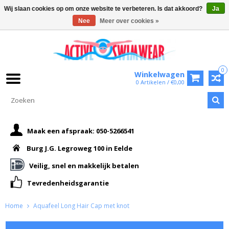
Wij slaan cookies op om onze website te verbeteren. Is dat akkoord?
Ja
Nee
Meer over cookies »
0
Winkelwagen
0 Artikelen / €0,00
Maak een afspraak: 050-5266541
Burg J.G. Legroweg 100 in Eelde
Veilig, snel en makkelijk betalen
Tevredenheidsgarantie
Home
Aquafeel Long Hair Cap met knot