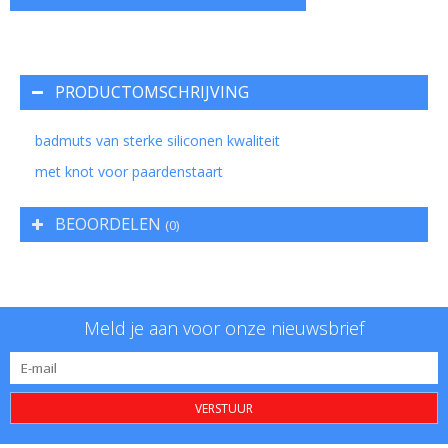
PRODUCTOMSCHRIJVING
badmuts van sterke siliconen kwaliteit
met knot voor paardenstaart
BEOORDELEN
(0)
Meld je aan voor onze nieuwsbrief
VERSTUUR