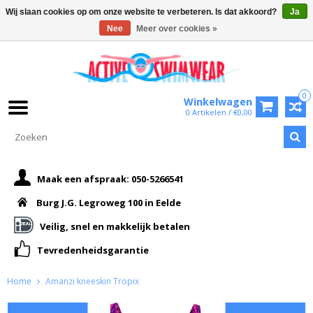
Wij slaan cookies op om onze website te verbeteren. Is dat akkoord?
Ja
Nee
Meer over cookies »
0
Winkelwagen
0 Artikelen / €0,00
Maak een afspraak: 050-5266541
Burg J.G. Legroweg 100 in Eelde
Veilig, snel en makkelijk betalen
Tevredenheidsgarantie
Home
Amanzi kneeskin Tropix