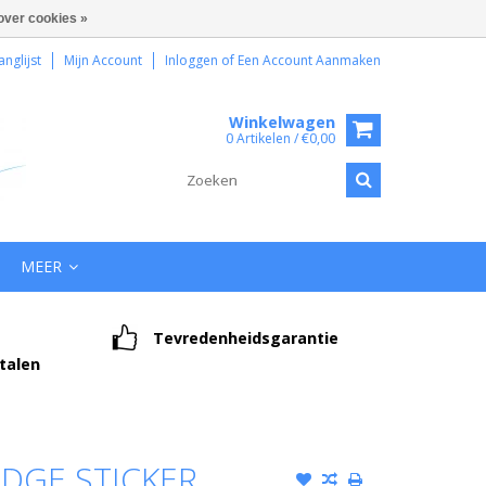
over cookies »
anglijst
Mijn Account
Inloggen
of
Een Account Aanmaken
Winkelwagen
0 Artikelen / €0,00
MEER
Tevredenheidsgarantie
etalen
EDGE STICKER