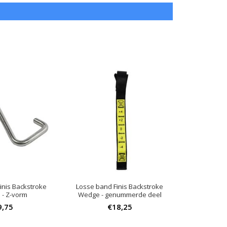
inis Backstroke
Losse band Finis Backstroke
- Z-vorm
Wedge - genummerde deel
9,75
€18,25