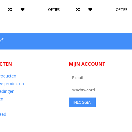
OPTIES
OPTIES
ef
CTEN
MIJN ACCOUNT
producten
e producten
edingen
en
eed