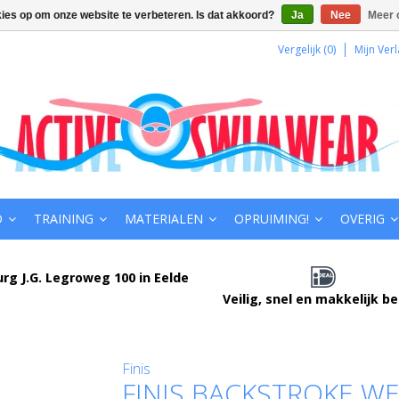
kies op om onze website te verbeteren. Is dat akkoord?
Ja
Nee
Meer 
Vergelijk (0)
Mijn Verl
D
TRAINING
MATERIALEN
OPRUIMING!
OVERIG
urg J.G. Legroweg 100 in Eelde
Veilig, snel en makkelijk b
Finis
FINIS BACKSTROKE W