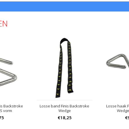
EN
is Backstroke
Losse band Finis Backstroke
Losse haak F
 S vorm
Wedge
Wedge 
75
€18,25
€