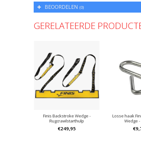
BEOORDELEN
(0)
GERELATEERDE PRODUCT
Finis Backstroke Wedge -
Losse haak Fin
Rugcrawlstarthulp
Wedge -
€249,95
€9,