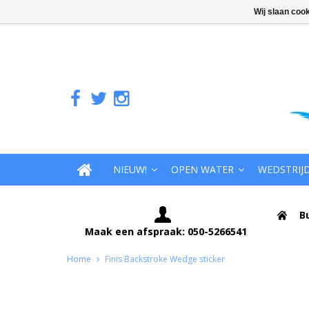
Wij slaan coo
NIEUW!
OPEN WATER
WEDSTRIJ
B
Maak een afspraak: 050-5266541
Home
Finis Backstroke Wedge sticker