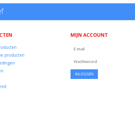
ef
CTEN
MIJN ACCOUNT
producten
e producten
edingen
en
eed