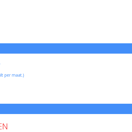
.
ilt per maat.)
EN