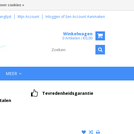
over cookies »
anglijst
Mijn Account
Inloggen
of
Een Account Aanmaken
Winkelwagen
0 Artikelen / €0,00
MEER
Tevredenheidsgarantie
etalen
1