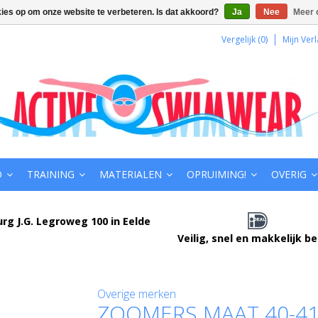
kies op om onze website te verbeteren. Is dat akkoord?
Ja
Nee
Meer 
Vergelijk (0)
Mijn Verl
D
TRAINING
MATERIALEN
OPRUIMING!
OVERIG
urg J.G. Legroweg 100 in Eelde
Veilig, snel en makkelijk b
Overige merken
ZOOMERS MAAT 40-4