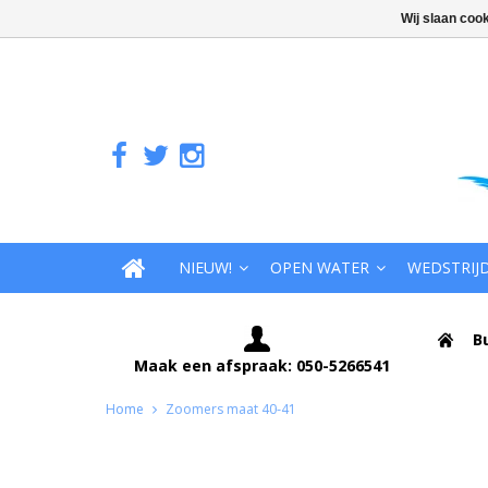
Wij slaan coo
NIEUW!
OPEN WATER
WEDSTRIJ
B
Maak een afspraak: 050-5266541
Home
Zoomers maat 40-41