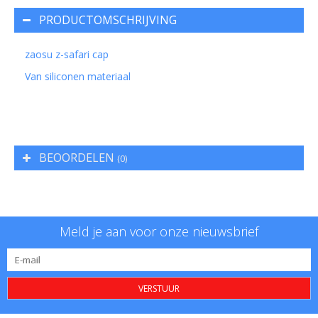
PRODUCTOMSCHRIJVING
zaosu z-safari cap
Van siliconen materiaal
BEOORDELEN
(0)
Meld je aan voor onze nieuwsbrief
VERSTUUR