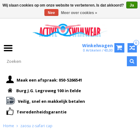
Wij slaan cookies op om onze website te verbeteren. Is dat akkoord?
Ja
Nee
Meer over cookies »
0
Winkelwagen
0 Artikelen / €0,00
Maak een afspraak: 050-5266541
Burg J.G. Legroweg 100 in Eelde
Veilig, snel en makkelijk betalen
Tevredenheidsgarantie
Home
zaosu z-safari cap