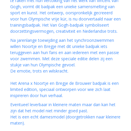
te raken met hun vertolking van het werk van Vincent van
Gogh, vormt dit badpak een unieke samensmelting van
sport en kunst. Het ontwerp, oorspronkelijk gecreeerd
voor hun Olympische vrije kür, is nu doorvertaald naar een
trainingsbadpak. Het Van Gogh-badpak symboliseert
doorzettingsvermogen, creativiteit en Nederlandse trots.
Na jarenlange toewijding aan het synchroonzwemmen
willen Noortje en Bregje met dit unieke badpak iets
teruggeven aan hun fans en aan iedereen met een passie
voor zwemmen. Met deze speciale editie delen zij een
stukje van hun Olympische gevoel.
De emotie, trots en wilskracht.
Het Arena x Noortje en Bregje de Brouwer badpak is een
limited edition, speciaal ontworpen voor wie zich laat
inspireren door hun verhaal.
Eventueel leverbaar in kleinere maten maar dan kan het
zijn dat het model niet minder goed past.
Het is een echt damesmodel (doorgetrokken naar kleinere
maten).