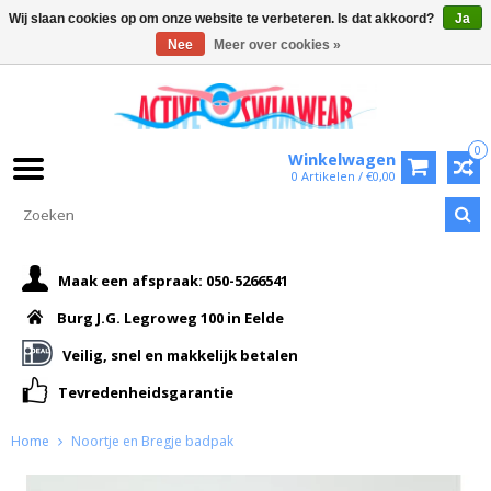
Wij slaan cookies op om onze website te verbeteren. Is dat akkoord?
Ja
Nee
Meer over cookies »
0
Winkelwagen
0 Artikelen / €0,00
Maak een afspraak: 050-5266541
Burg J.G. Legroweg 100 in Eelde
Veilig, snel en makkelijk betalen
Tevredenheidsgarantie
Home
Noortje en Bregje badpak