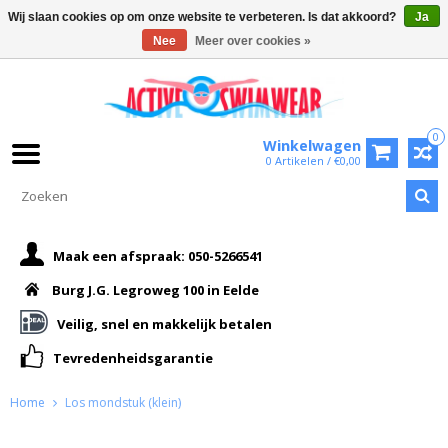
Wij slaan cookies op om onze website te verbeteren. Is dat akkoord?
Ja
Nee
Meer over cookies »
0
Winkelwagen
0 Artikelen / €0,00
Maak een afspraak: 050-5266541
Burg J.G. Legroweg 100 in Eelde
Veilig, snel en makkelijk betalen
Tevredenheidsgarantie
Home
Los mondstuk (klein)