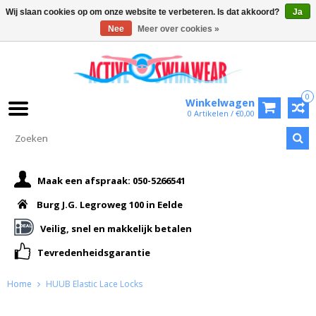
Wij slaan cookies op om onze website te verbeteren. Is dat akkoord?
Ja
Nee
Meer over cookies »
0
Winkelwagen
0 Artikelen / €0,00
Maak een afspraak: 050-5266541
Burg J.G. Legroweg 100 in Eelde
Veilig, snel en makkelijk betalen
Tevredenheidsgarantie
Home
HUUB Elastic Lace Locks