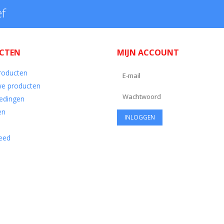
ef
CTEN
MIJN ACCOUNT
producten
e producten
edingen
en
eed