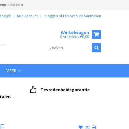
over cookies »
anglijst
Mijn Account
Inloggen
of
Een Account Aanmaken
Winkelwagen
0 Artikelen / €0,00
MEER
Tevredenheidsgarantie
etalen
E