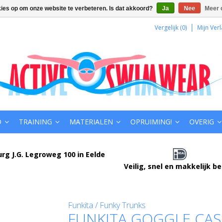
kies op om onze website te verbeteren. Is dat akkoord?
Ja
Nee
Meer 
Vergelijk (0)
Mijn Verl
D
TRAINING
MATERIALEN
OPRUIMING!
OVERIG
urg J.G. Legroweg 100 in Eelde
Veilig, snel en makkelijk b
Funkita / Funky Trunks
FUNKITA GOGGLE CAS