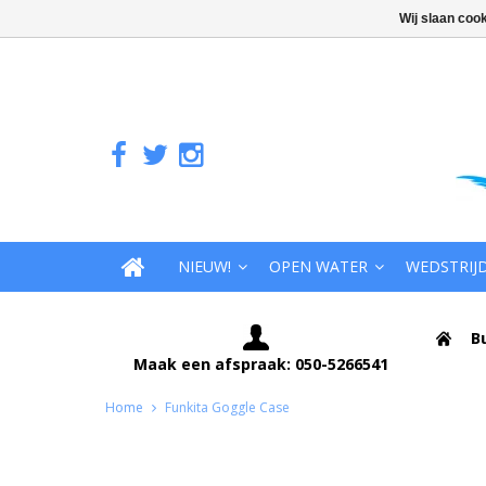
Wij slaan coo
NIEUW!
OPEN WATER
WEDSTRIJ
B
Maak een afspraak: 050-5266541
Home
Funkita Goggle Case