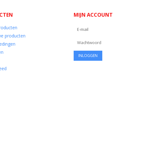
CTEN
MIJN ACCOUNT
producten
e producten
edingen
en
eed