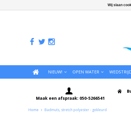
Wij slaan coo
NIEUW!
OPEN WATER
WEDSTRIJ
B
Maak een afspraak: 050-5266541
Home
Badmuts, stretch polyester - gekleurd