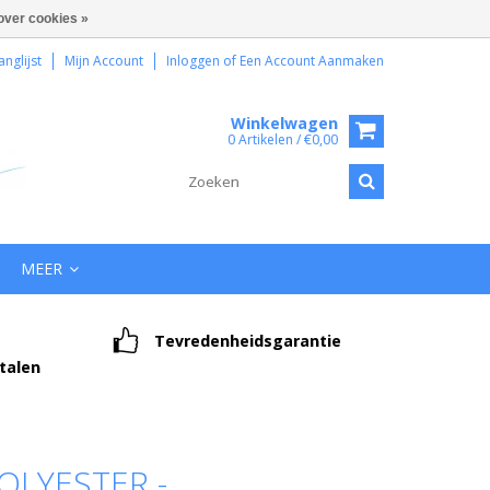
over cookies »
anglijst
Mijn Account
Inloggen
of
Een Account Aanmaken
Winkelwagen
0 Artikelen / €0,00
MEER
Tevredenheidsgarantie
etalen
OLYESTER -