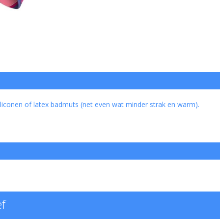
liconen of latex badmuts (net even wat minder strak en warm).
ef