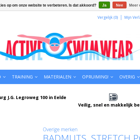
kies op om onze website te verbeteren. Is dat akkoord?
Ja
Nee
Meer 
Vergelijk (0)
Mijn Verl
D
TRAINING
MATERIALEN
OPRUIMING!
OVERIG
urg J.G. Legroweg 100 in Eelde
Veilig, snel en makkelijk b
Overige merken
BADMUTS, STRETCH P