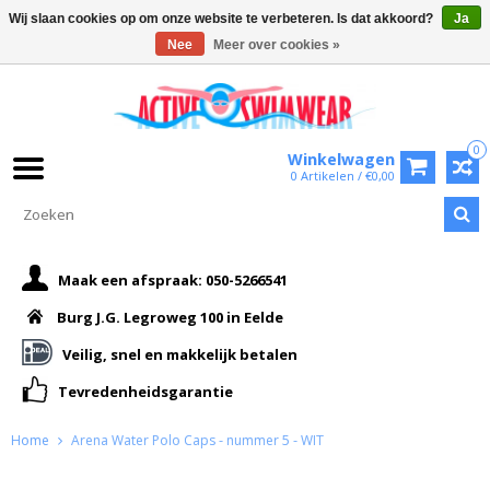
Wij slaan cookies op om onze website te verbeteren. Is dat akkoord?
Ja
Nee
Meer over cookies »
0
Winkelwagen
0 Artikelen / €0,00
Maak een afspraak: 050-5266541
Burg J.G. Legroweg 100 in Eelde
Veilig, snel en makkelijk betalen
Tevredenheidsgarantie
Home
Arena Water Polo Caps - nummer 5 - WIT