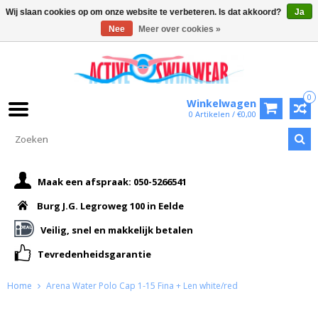
Wij slaan cookies op om onze website te verbeteren. Is dat akkoord?
Ja
Nee
Meer over cookies »
0
Winkelwagen
0 Artikelen / €0,00
Maak een afspraak: 050-5266541
Burg J.G. Legroweg 100 in Eelde
Veilig, snel en makkelijk betalen
Tevredenheidsgarantie
Home
Arena Water Polo Cap 1-15 Fina + Len white/red