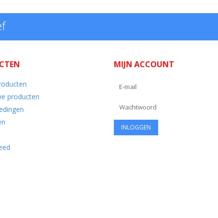
ef
CTEN
MIJN ACCOUNT
producten
e producten
edingen
en
eed