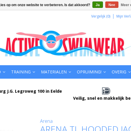
kies op om onze website te verbeteren. Is dat akkoord?
Ja
Nee
Meer 
Vergelijk (0)
Mijn Verl
D
TRAINING
MATERIALEN
OPRUIMING!
OVERIG
urg J.G. Legroweg 100 in Eelde
Veilig, snel en makkelijk b
Arena
ARENA TL HOODED JA