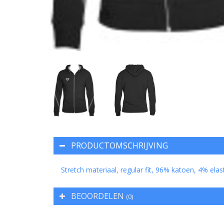
PRODUCTOMSCHRIJVING
Stretch materiaal, regular fit, 96% katoen, 4% elast
BEOORDELEN
(0)