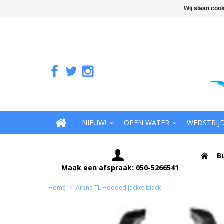
Wij slaan coo
NIEUW!
OPEN WATER
WEDSTRIJ
B
Maak een afspraak: 050-5266541
Home
Arena TL Hooded jacket black