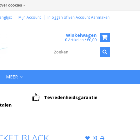
over cookies »
anglijst
Mijn Account
Inloggen
of
Een Account Aanmaken
Winkelwagen
0 Artikelen / €0,00
MEER
Tevredenheidsgarantie
etalen
CKET BLACK