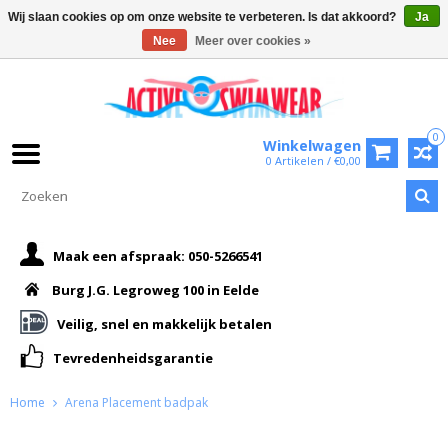
Wij slaan cookies op om onze website te verbeteren. Is dat akkoord?
Ja
Nee
Meer over cookies »
0
Winkelwagen
0 Artikelen / €0,00
Maak een afspraak: 050-5266541
Burg J.G. Legroweg 100 in Eelde
Veilig, snel en makkelijk betalen
Tevredenheidsgarantie
Home
Arena Placement badpak