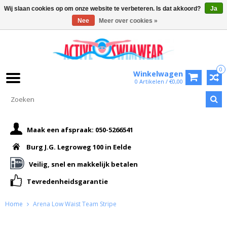
Wij slaan cookies op om onze website te verbeteren. Is dat akkoord?
Ja
Nee
Meer over cookies »
0
Winkelwagen
0 Artikelen / €0,00
Maak een afspraak: 050-5266541
Burg J.G. Legroweg 100 in Eelde
Veilig, snel en makkelijk betalen
Tevredenheidsgarantie
Home
Arena Low Waist Team Stripe