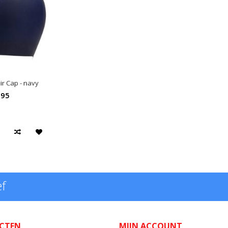
ir Cap - navy
,95
ef
CTEN
MIJN ACCOUNT