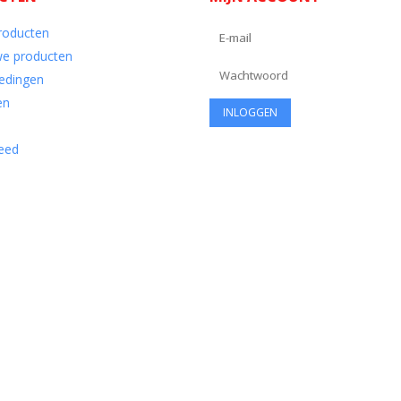
producten
e producten
edingen
en
eed