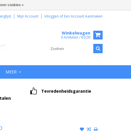
over cookies »
anglijst
Mijn Account
Inloggen
of
Een Account Aanmaken
Winkelwagen
0 Artikelen / €0,00
MEER
Tevredenheidsgarantie
etalen
P