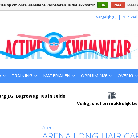
kies op om onze website te verbeteren. Is dat akkoord?
Ja
Nee
Meer 
Vergelijk (0)
Mijn Verl
D
TRAINING
MATERIALEN
OPRUIMING!
OVERIG
urg J.G. Legroweg 100 in Eelde
Veilig, snel en makkelijk b
Arena
ARENA LONG HAIR CA