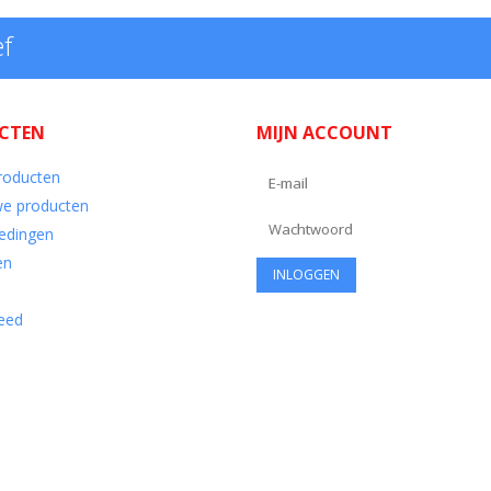
ef
CTEN
MIJN ACCOUNT
producten
e producten
edingen
en
eed