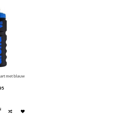
art met blauw
95
N