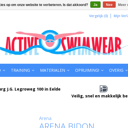
kies op om onze website te verbeteren. Is dat akkoord?
Ja
Nee
Meer 
Vergelijk (0)
Mijn Verl
D
TRAINING
MATERIALEN
OPRUIMING!
OVERIG
urg J.G. Legroweg 100 in Eelde
Veilig, snel en makkelijk b
Arena
ARENA BIDON