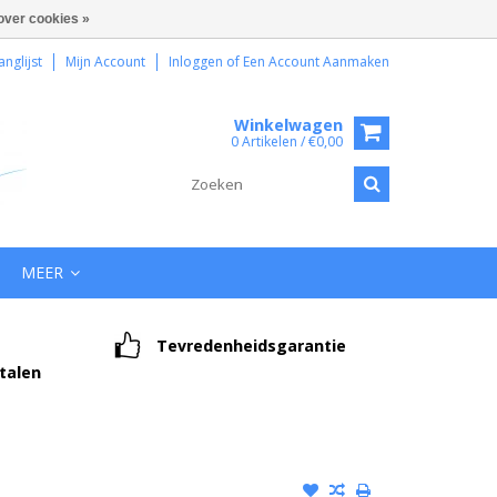
over cookies »
anglijst
Mijn Account
Inloggen
of
Een Account Aanmaken
Winkelwagen
0 Artikelen / €0,00
MEER
Tevredenheidsgarantie
etalen