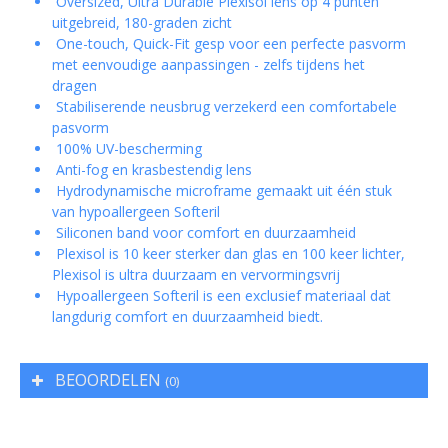
Oversized, Ultra Durable Plexisol lens op 4 punten
uitgebreid, 180-graden zicht
One-touch, Quick-Fit gesp voor een perfecte pasvorm
met eenvoudige aanpassingen - zelfs tijdens het
dragen
Stabiliserende neusbrug verzekerd een comfortabele
pasvorm
100% UV-bescherming
Anti-fog en krasbestendig lens
Hydrodynamische microframe gemaakt uit één stuk
van hypoallergeen Softeril
Siliconen band voor comfort en duurzaamheid
Plexisol is 10 keer sterker dan glas en 100 keer lichter,
Plexisol is ultra duurzaam en vervormingsvrij
Hypoallergeen Softeril is een exclusief materiaal dat
langdurig comfort en duurzaamheid biedt.
BEOORDELEN
(0)