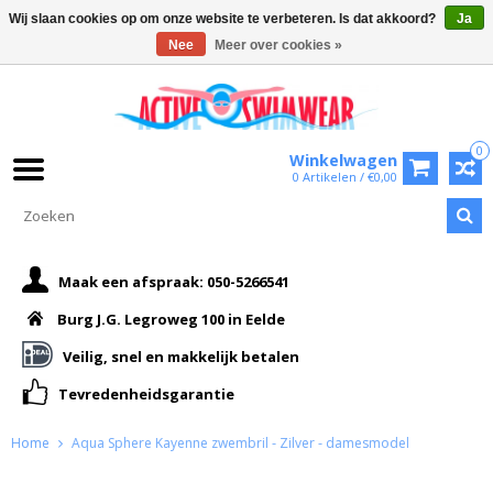
Wij slaan cookies op om onze website te verbeteren. Is dat akkoord?
Ja
Nee
Meer over cookies »
0
Winkelwagen
0 Artikelen / €0,00
Maak een afspraak: 050-5266541
Burg J.G. Legroweg 100 in Eelde
Veilig, snel en makkelijk betalen
Tevredenheidsgarantie
Home
Aqua Sphere Kayenne zwembril - Zilver - damesmodel