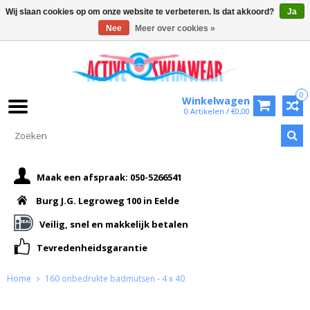
Wij slaan cookies op om onze website te verbeteren. Is dat akkoord?
Ja
Nee
Meer over cookies »
0
Winkelwagen
0 Artikelen / €0,00
Maak een afspraak: 050-5266541
Burg J.G. Legroweg 100 in Eelde
Veilig, snel en makkelijk betalen
Tevredenheidsgarantie
Home
160 onbedrukte badmutsen - 4 x 40